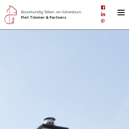
Bouwkundig Teken- en Adviesburo
Piet Timmer & Partners