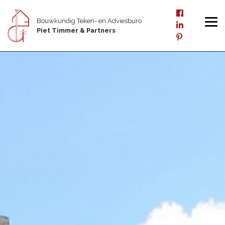
Bouwkundig Teken- en Adviesburo
Piet Timmer & Partners