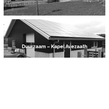
Duurzaam – Kapel Avezaath
Duurzaam – Schuurwoning –
Buurmalsen