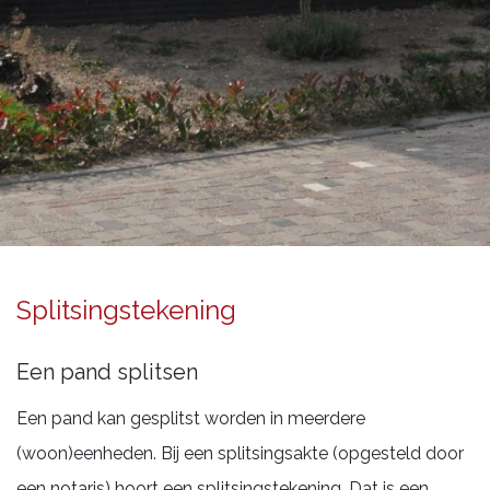
Splitsingstekening
Splitsingstekening
Een pand splitsen
Een pand kan gesplitst worden in meerdere
(woon)eenheden. Bij een splitsingsakte (opgesteld door
een notaris) hoort een splitsingstekening. Dat is een